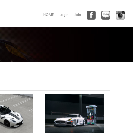
HOME
Login
Join