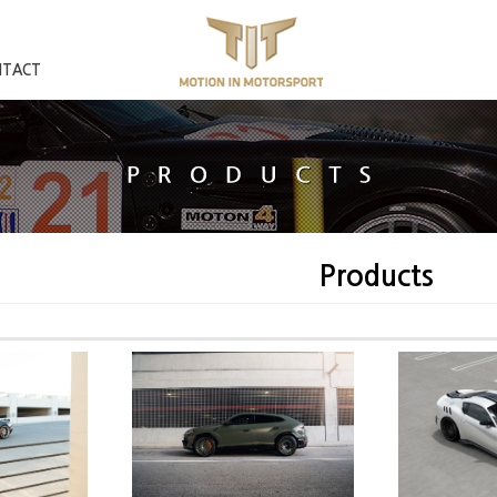
NTACT
Products