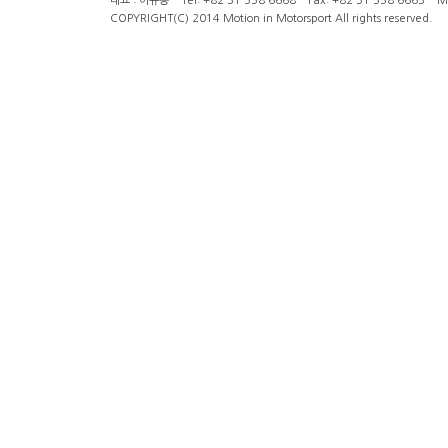
대표 : 이규용 Tel: +82 31 558 6668 Fax: +82 31 558 6663 Mob
COPYRIGHT(C) 2014 Motion in Motorsport All rights reserved.