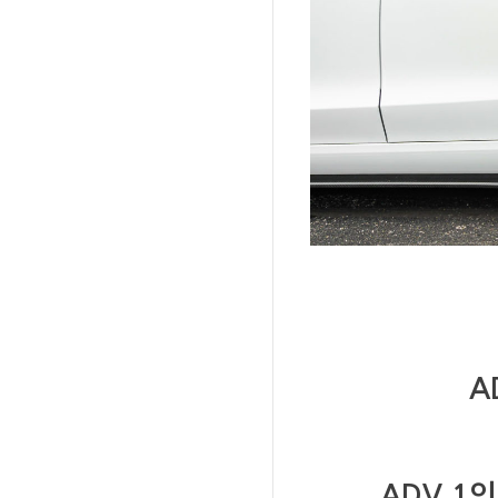
A
ADV.1
의